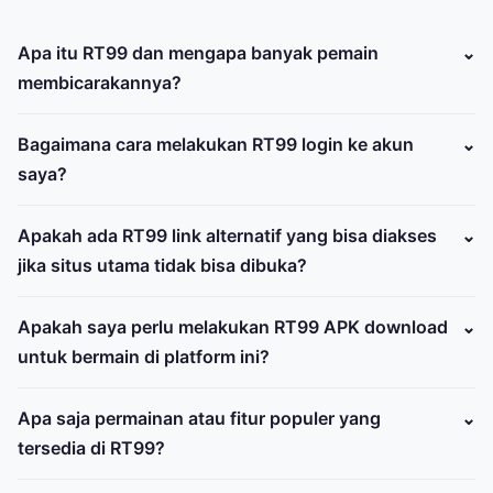
Apa itu RT99 dan mengapa banyak pemain
membicarakannya?
Bagaimana cara melakukan RT99 login ke akun
saya?
Apakah ada RT99 link alternatif yang bisa diakses
jika situs utama tidak bisa dibuka?
Apakah saya perlu melakukan RT99 APK download
untuk bermain di platform ini?
Apa saja permainan atau fitur populer yang
tersedia di RT99?