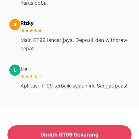
harus coba.
Rizky
R
★
★
★
★
★
Main RT99 lancar jaya. Deposit dan withdraw
cepat.
Lia
L
★
★
★
★
☆
Aplikasi RT99 terbaik sejauh ini. Sangat puas!
Unduh RT99 Sekarang