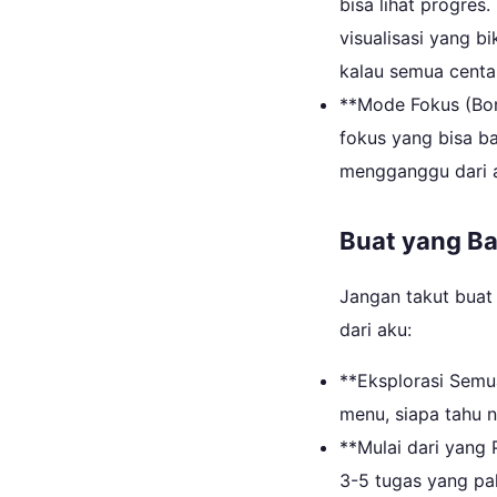
bisa lihat progres
visualisasi yang b
kalau semua centan
**Mode Fokus (Bonu
fokus yang bisa ba
mengganggu dari ap
Buat yang Ba
Jangan takut buat 
dari aku:
**Eksplorasi Semu
menu, siapa tahu 
**Mulai dari yang 
3-5 tugas yang pali