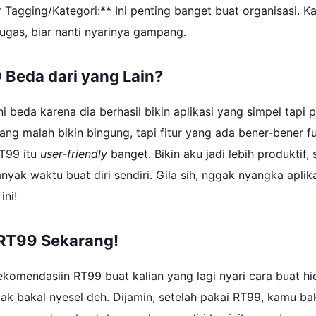
 Tagging/Kategori:** Ini penting banget buat organisasi. Ka
tugas, biar nanti nyarinya gampang.
Beda dari yang Lain?
i beda karena dia berhasil bikin aplikasi yang simpel tapi
ang malah bikin bingung, tapi fitur yang ada bener-bener f
RT99 itu
user-friendly
banget. Bikin aku jadi lebih produktif,
nyak waktu buat diri sendiri. Gila sih, nggak nyangka aplika
ini!
 RT99 Sekarang!
komendasiin RT99 buat kalian yang lagi nyari cara buat hid
ak bakal nyesel deh. Dijamin, setelah pakai RT99, kamu ba