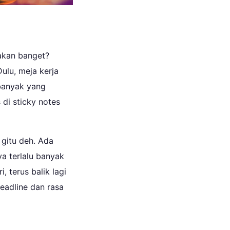
takan banget?
Dulu, meja kerja
 banyak yang
 di sticky notes
 gitu deh. Ada
ya terlalu banyak
 terus balik lagi
eadline dan rasa