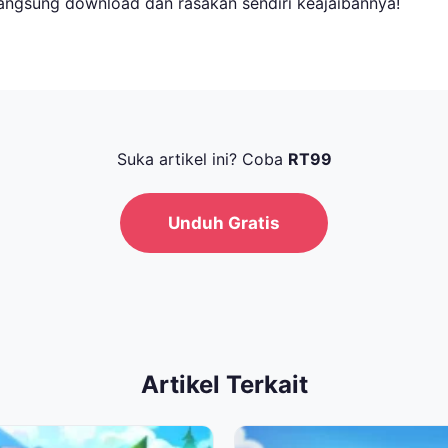
Langsung download dan rasakan sendiri keajaibannya!
Suka artikel ini? Coba
RT99
Unduh Gratis
Artikel Terkait