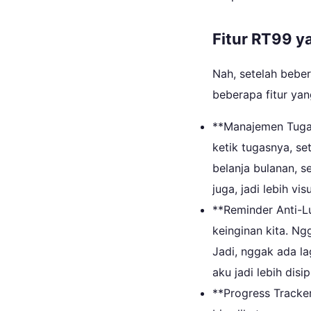
Fitur RT99 y
Nah, setelah beber
beberapa fitur ya
**Manajemen Tugas 
ketik tugasnya, set
belanja bulanan, s
juga, jadi lebih visu
**Reminder Anti-Lu
keinginan kita. Ng
Jadi, nggak ada la
aku jadi lebih disipl
**Progress Tracker