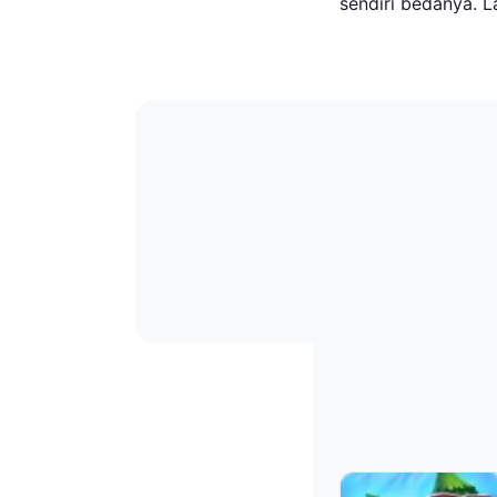
sendiri bedanya. 