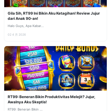
Gila Sih, RT99 Ini Bikin Aku Ketagihan! Review Jujur
dari Anak 90-an!
Halo Guys, Apa Kabar...
02 4 月 2026
RT99: Beneran Bikin Produktivitas Melejit? Jujur,
Awalnya Aku Skeptis!
RT99: Beneran Bikin ...