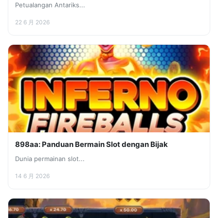
Petualangan Antariks...
22 6 月 2026
898aa: Panduan Bermain Slot dengan Bijak
Dunia permainan slot...
14 6 月 2026