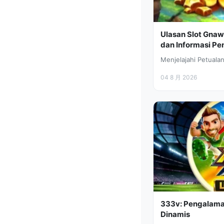
Ulasan Slot Gnaw
dan Informasi Pen
Menjelajahi Petualan
04 8 月 2026
333v: Pengalama
Dinamis