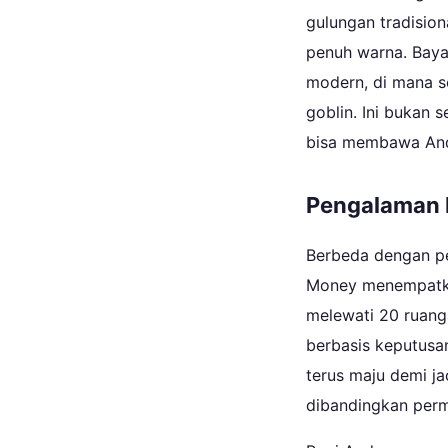
gulungan tradisio
penuh warna. Baya
modern, di mana 
goblin. Ini bukan 
bisa membawa Anda
Pengalaman 
Berbeda dengan pe
Money menempatka
melewati 20 ruang
berbasis keputusa
terus maju demi ja
dibandingkan perma