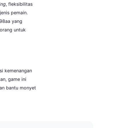
ing
, fleksibilitas
jenis pemain.
898aa yang
orang untuk
nsi kemenangan
an, game ini
dan bantu monyet