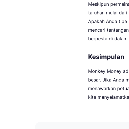
Meskipun permainan
taruhan mulai dar
Apakah Anda tipe 
mencari tantanga
berpesta di dalam
Kesimpulan
Monkey Money ada
besar. Jika Anda m
menawarkan petual
kita menyelamatka