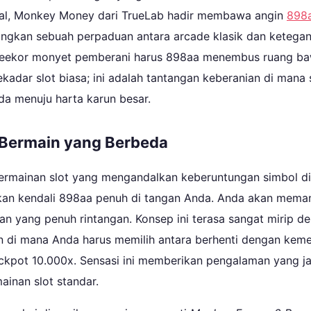
nal, Monkey Money dari TrueLab hadir membawa angin
898
ngkan sebuah perpaduan antara arcade klasik dan ketega
seekor monyet pemberani harus 898aa menembus ruang ba
sekadar slot biasa; ini adalah tantangan keberanian di mana
 menuju harta karun besar.
Bermain yang Berbeda
rmainan slot yang mengandalkan keberuntungan simbol di
n kendali 898aa penuh di tangan Anda. Anda akan mema
an yang penuh rintangan. Konsep ini terasa sangat mirip 
n di mana Anda harus memilih antara berhenti dengan keme
ckpot 10.000x. Sensasi ini memberikan pengalaman yang jau
inan slot standar.