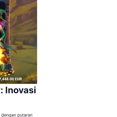
 Inovasi
n dengan putaran