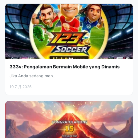
333v: Pengalaman Bermain Mobile yang Dinamis
Jika Anda sedang men...
10 7 月 2026