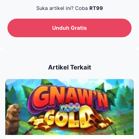
Suka artikel ini? Coba
RT99
Unduh Gratis
Artikel Terkait